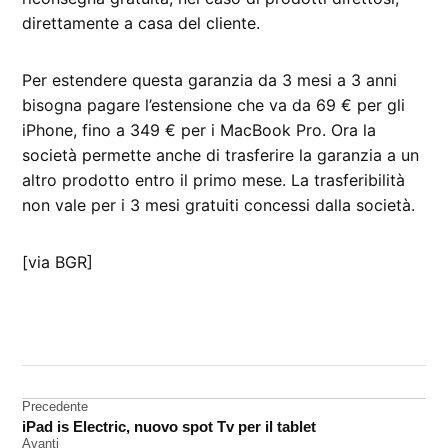
direttamente a casa del cliente.
Per estendere questa garanzia da 3 mesi a 3 anni
bisogna pagare l’estensione che va da 69 € per gli
iPhone, fino a 349 € per i MacBook Pro. Ora la
società permette anche di trasferire la garanzia a un
altro prodotto entro il primo mese. La trasferibilità
non vale per i 3 mesi gratuiti concessi dalla società.
[via BGR]
CONTRASSEGNATO
DA UNA SCRITTA:
AppleCare
Navigazione
Precedente
iPad is Electric, nuovo spot Tv per il tablet
articoli
Avanti