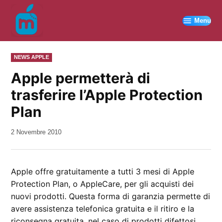
Vai
al
Menu
contenuto
PUBBLICATO
NEWS APPLE
IN
Apple permetterà di
trasferire l’Apple Protection
Plan
da
2 Novembre 2010
Kiro
Apple offre gratuitamente a tutti 3 mesi di Apple
Protection Plan, o AppleCare, per gli acquisti dei
nuovi prodotti. Questa forma di garanzia permette di
avere assistenza telefonica gratuita e il ritiro e la
riconsegna gratuita, nel caso di prodotti difettosi,