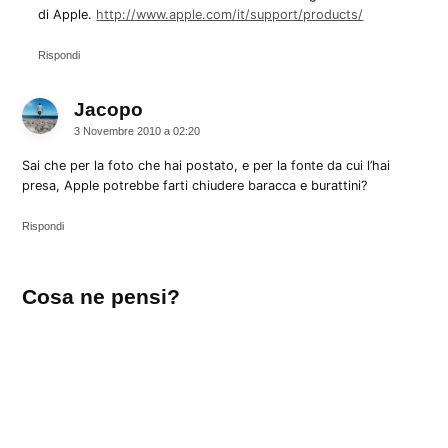
di Apple.
http://www.apple.com/it/support/products/
Rispondi
Jacopo
dice:
3 Novembre 2010 a 02:20
Sai che per la foto che hai postato, e per la fonte da cui l’hai
presa, Apple potrebbe farti chiudere baracca e burattini?
Rispondi
Lascia
Cosa ne pensi?
un
commento