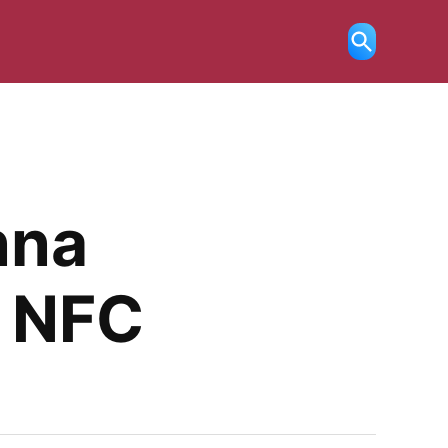
Ricerca
aperta
nna
a NFC