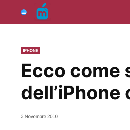
Vai
al
Menu
contenuto
PUBBLICATO
IPHONE
IN
Ecco come s
dell’iPhone
da
3 Novembre 2010
Kiro