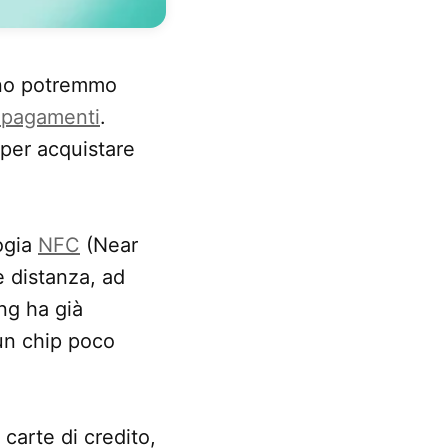
anno potremmo
opagamenti
.
 per acquistare
logia
NFC
(Near
e distanza, ad
ng ha già
un chip poco
 carte di credito,