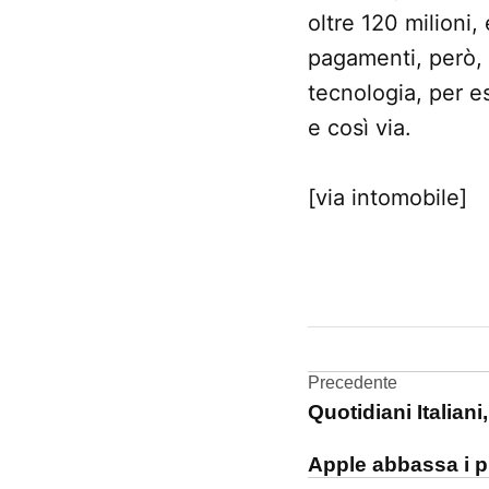
oltre 120 milioni
pagamenti, però, 
tecnologia, per es
e così via.
[via intomobile]
CONTRASSEGNATO
DA UNA SCRITTA:
iPhone
Navigazi
Precedente
micropagamenti
Quotidiani Italian
articoli
NFC
Apple abbassa i p