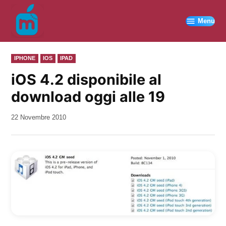
Vai
al
Menu
contenuto
PUBBLICATO
IPHONE
IOS
IPAD
IN
iOS 4.2 disponibile al
download oggi alle 19
da
22 Novembre 2010
Kiro