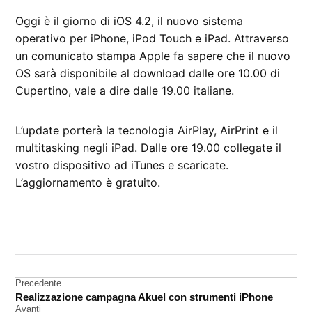
Oggi è il giorno di iOS 4.2, il nuovo sistema
operativo per iPhone, iPod Touch e iPad. Attraverso
un comunicato stampa Apple fa sapere che il nuovo
OS sarà disponibile al download dalle ore 10.00 di
Cupertino, vale a dire dalle 19.00 italiane.
L’update porterà la tecnologia AirPlay, AirPrint e il
multitasking negli iPad. Dalle ore 19.00 collegate il
vostro dispositivo ad iTunes e scaricate.
L’aggiornamento è gratuito.
CONTRASSEGNATO
DA UNA SCRITTA:
iOS
4.2
Navigazione
Precedente
Realizzazione campagna Akuel con strumenti iPhone
iPad
articoli
Avanti