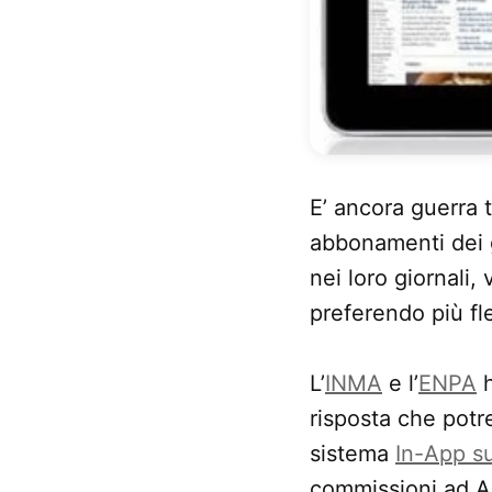
E’ ancora guerra t
abbonamenti dei gi
nei loro giornali
preferendo più fl
L’
INMA
e l’
ENPA
h
risposta che potre
sistema
In-App su
commissioni ad Ap