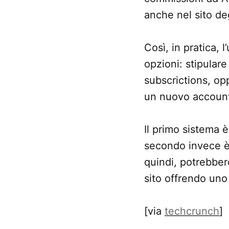
anche nel sito deg
Così, in pratica, 
opzioni: stipular
subscrictions, opp
un nuovo account
Il primo sistema è
secondo invece è 
quindi, potrebber
sito offrendo uno
[via
techcrunch
]