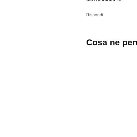
Rispondi
Lascia
Cosa ne pen
un
commento