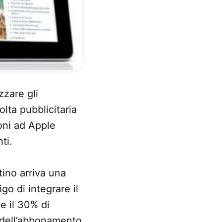
zzare gli
olta pubblicitaria
ioni ad Apple
ti.
ino arriva una
go di integrare il
e il 30% di
a dell’abbonamento