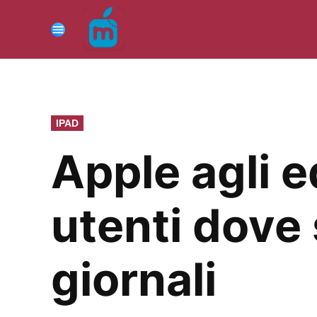
Vai
al
Menu
contenuto
PUBBLICATO
IPAD
IN
Apple agli e
utenti dove 
giornali