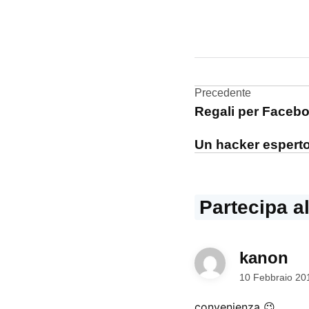
CONTRASSEGNATO
DA UNA SCRITTA:
editori
Navigazi
Precedente
giornali
Regali per Faceboo
articoli
In-app
subscriptions
Un hacker esperto
iPad
riviste
Partecipa a
kanon
dic
10 Febbraio 20
convenienza 😉