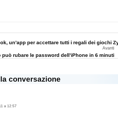
one
k, un’app per accettare tutti i regali dei giochi 
Avanti
 può rubare le password dell’iPhone in 6 minuti
lla conversazione
e:
11 a 12:57