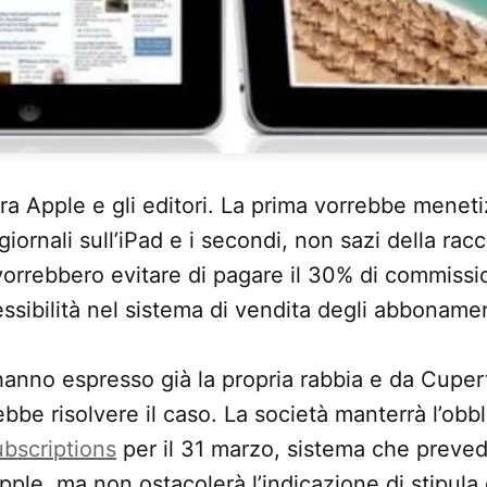
ra Apple e gli editori. La prima vorrebbe meneti
ornali sull’iPad e i secondi, non sazi della racc
, vorrebbero evitare di pagare il 30% di commiss
essibilità nel sistema di vendita degli abbonamen
anno espresso già la propria rabbia e da Cupert
bbe risolvere il caso. La società manterrà l’obbli
bscriptions
per il 31 marzo, sistema che preved
ple, ma non ostacolerà l’indicazione di stipul