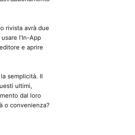
 o rivista avrà due
 usare l’In-App
editore e aprire
a semplicità. Il
esti ultimi,
amento dal loro
ità o convenienza?