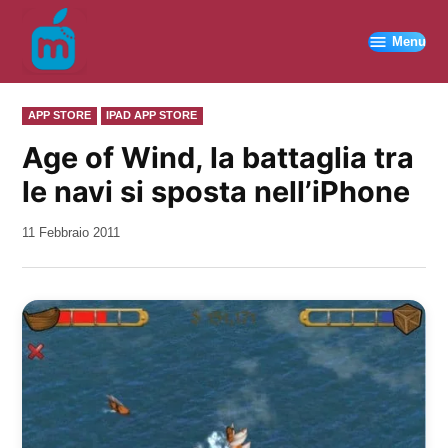
Vai
al
Menu
contenuto
PUBBLICATO
APP STORE
IPAD APP STORE
IN
Age of Wind, la battaglia tra
le navi si sposta nell’iPhone
da
11 Febbraio 2011
Kiro