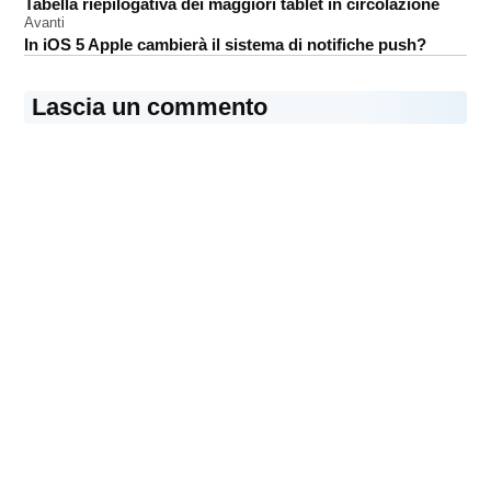
Tabella riepilogativa dei maggiori tablet in circolazione
articoli
Store
Avanti
iPad
In iOS 5 Apple cambierà il sistema di notifiche push?
gioco
Lascia un commento