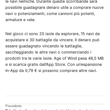
le navi nemiche. Durante queste scorribande sarà
possibile guadagnare denaro utile a comprare nuove
navi o potenziamenti, come cannoni più potenti,
armature e vele.
Nel gioco ci sono 20 isole da esplorare, 15 navi da
acquistare e 30 battaglie da vincere. Il denaro può
essere guadagnato vincendo le battaglie,
saccheggiando le altre navi o commerciando i
prodotti tra le varie isole. Age of Wind pesa 48,5 MB
e si scarica gratis dall’App Store. Con un’espansione
In-App da 0,79 € si possono comprare altre navi.
CONTRASSEGNATO
DA UNA SCRITTA:
App
Store
Navigazione
Precedente
App