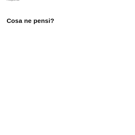
Lascia
Cosa ne pensi?
un
commento