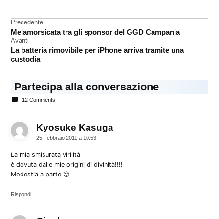
App
Store
Navigazione
Precedente
App
Melamorsicata tra gli sponsor del GGD Campania
articoli
Store
Avanti
iPad
La batteria rimovibile per iPhone arriva tramite una
custodia
redeem
Partecipa alla conversazione
12 Comments
Kyosuke Kasuga
dice:
25 Febbraio 2011 a 10:53
La mia smisurata virilità
è dovuta dalle mie origini di divinità!!!!
Modestia a parte 😛
Rispondi