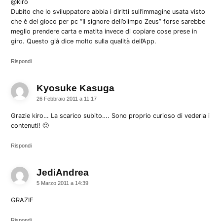
@kiro
Dubito che lo sviluppatore abbia i diritti sull’immagine usata visto
che è del gioco per pc “Il signore dell’olimpo Zeus” forse sarebbe
meglio prendere carta e matita invece di copiare cose prese in
giro. Questo già dice molto sulla qualità dell’App.
Rispondi
Kyosuke Kasuga
dice:
26 Febbraio 2011 a 11:17
Grazie kiro… La scarico subito…. Sono proprio curioso di vederla i
contenuti! 🙂
Rispondi
JediAndrea
dice:
5 Marzo 2011 a 14:39
GRAZIE
Rispondi