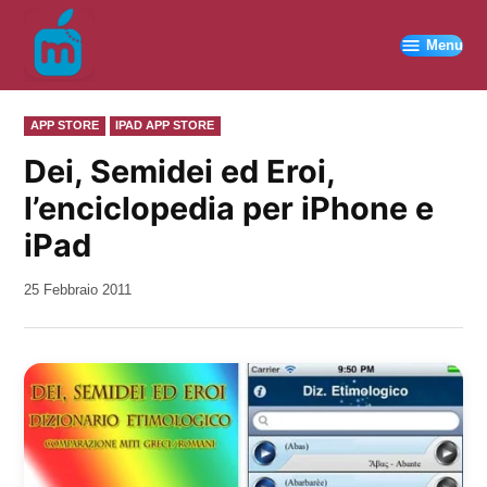
Vai
al
Menu
contenuto
PUBBLICATO
APP STORE
IPAD APP STORE
IN
Dei, Semidei ed Eroi,
l’enciclopedia per iPhone e
iPad
da
25 Febbraio 2011
Kiro