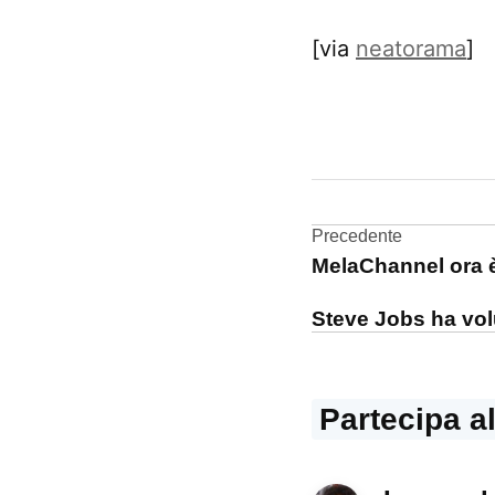
[via
neatorama
]
CONTRASSEGNATO
DA UNA SCRITTA:
Finder
Navigazi
Precedente
geek
MelaChannel ora 
articoli
video
Steve Jobs ha volu
Partecipa a