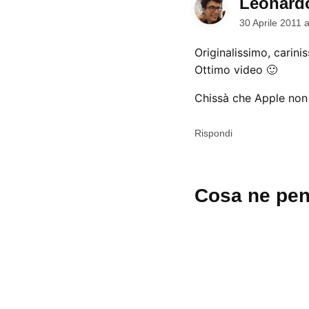
Leonard
30 Aprile 2011 
Originalissimo, carini
Ottimo video 🙂
Chissà che Apple non
Rispondi
Lascia
Cosa ne pen
un
commento