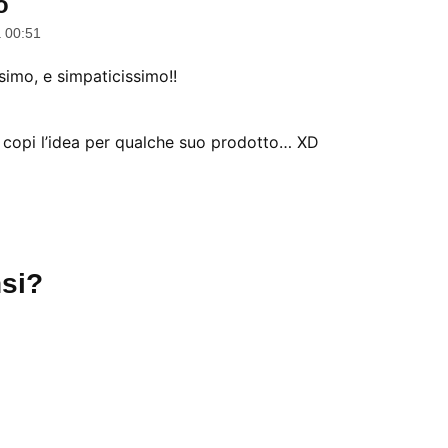
o
dice:
a 00:51
ssimo, e simpaticissimo!!
 copi l’idea per qualche suo prodotto… XD
si?