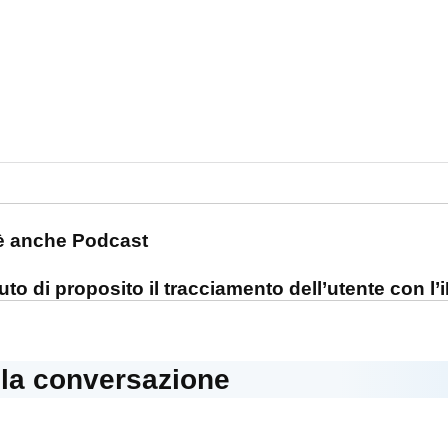
one
è anche Podcast
to di proposito il tracciamento dell’utente con l
lla conversazione