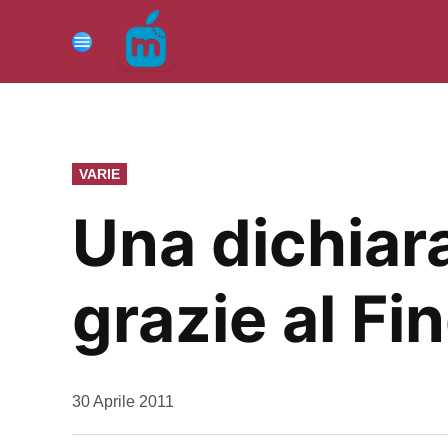
Vai
al
Menu
contenuto
PUBBLICATO
VARIE
IN
Una dichiar
grazie al Fi
da
30 Aprile 2011
Kiro