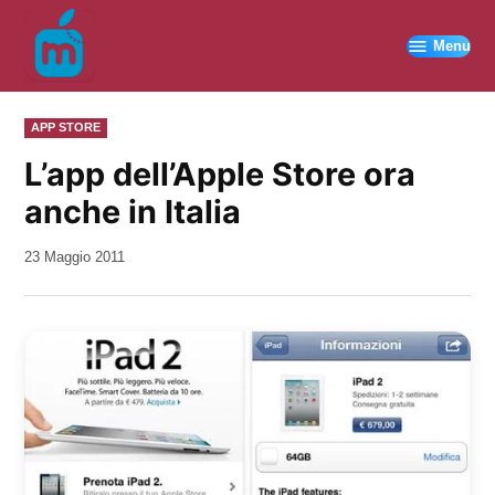
Vai
al
Menu
contenuto
PUBBLICATO
APP STORE
IN
L’app dell’Apple Store ora
anche in Italia
da
23 Maggio 2011
Kiro