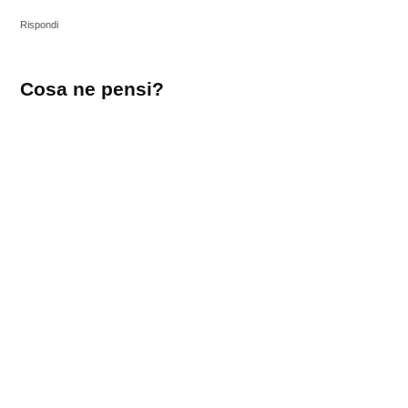
Rispondi
Lascia
Cosa ne pensi?
un
commento