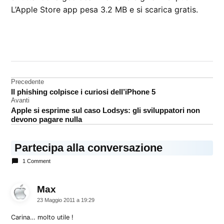
L’Apple Store app pesa 3.2 MB e si scarica gratis.
CONTRASSEGNATO
DA UNA SCRITTA:
App
Store
Navigazione
Precedente
Apple
Il phishing colpisce i curiosi dell’iPhone 5
articoli
Store
Avanti
Apple si esprime sul caso Lodsys: gli sviluppatori non
devono pagare nulla
Partecipa alla conversazione
1 Comment
Max
dice:
23 Maggio 2011 a 19:29
Carina… molto utile !