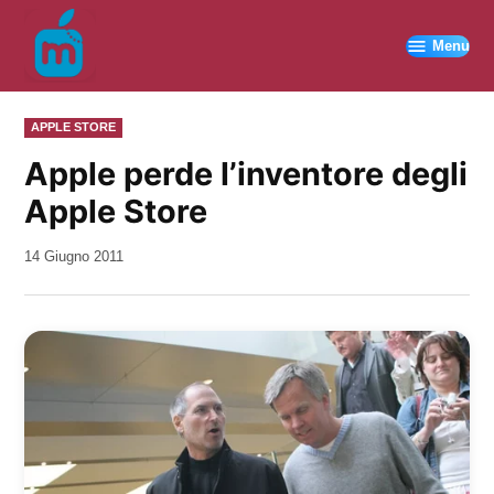
Vai
al
Menu
contenuto
PUBBLICATO
APPLE STORE
IN
Apple perde l’inventore degli
Apple Store
da
14 Giugno 2011
Kiro