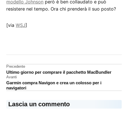
modello Johnson
però è ben collaudato e può
resistere nel tempo. Ora chi prenderà il suo posto?
[via
WSJ
]
CONTRASSEGNATO
DA UNA SCRITTA:
Apple
Store
Navigazione
Precedente
Ultimo giorno per comprare il pacchetto MacBundler
dirigenza
articoli
Avanti
Ron
Garmin compra Navigon e crea un colosso per i
Johnson
navigatori
Lascia un commento