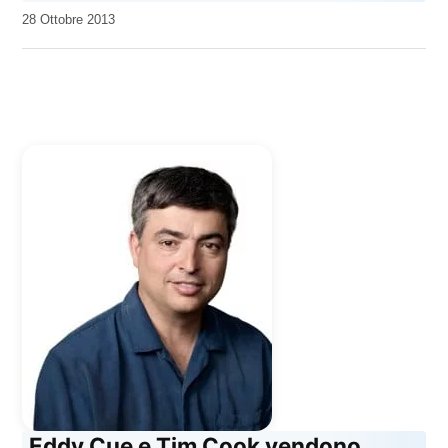
da
28 Ottobre 2013
Kiro
Eddy Cue e Tim Cook vendono