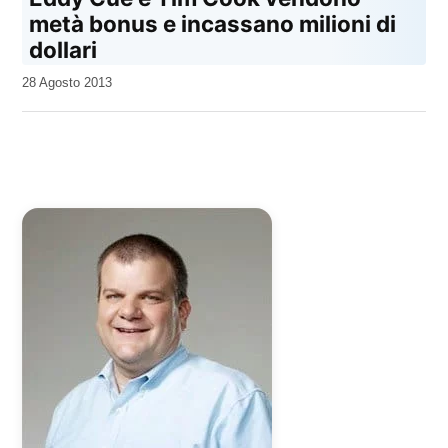
metà bonus e incassano milioni di
dollari
da
28 Agosto 2013
Kiro