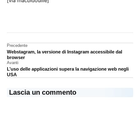
[via macbidouille]
CONTRASSEGNATO
DA UNA SCRITTA:
Francia
Navigazione
Precedente
iTunes
Webstagram, la versione di Instagram accessibile dal
Store
articoli
browser
promozione
Avanti
L’uso delle applicazioni supera la navigazione web negli
USA
Lascia un commento