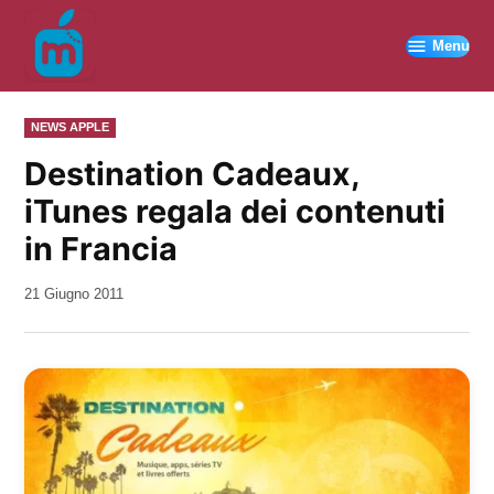
Vai
al
Menu
contenuto
PUBBLICATO
NEWS APPLE
IN
Destination Cadeaux,
iTunes regala dei contenuti
in Francia
da
21 Giugno 2011
Kiro