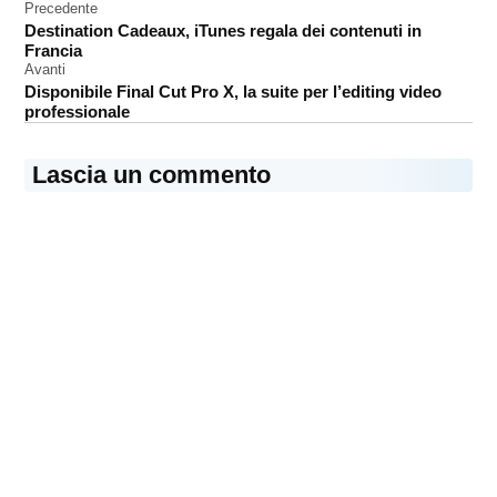
Navigazione
Precedente
web
Destination Cadeaux, iTunes regala dei contenuti in
articoli
Web
Francia
Application
Avanti
Disponibile Final Cut Pro X, la suite per l’editing video
professionale
Lascia un commento