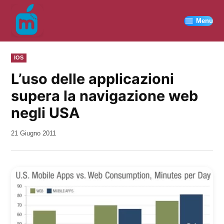
Vai
al
Menu
contenuto
PUBBLICATO
IOS
IN
L’uso delle applicazioni
supera la navigazione web
negli USA
da
21 Giugno 2011
Kiro