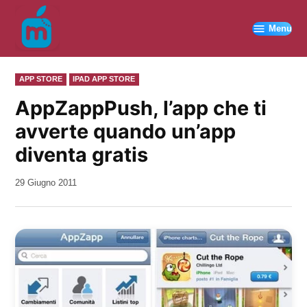
Vai
al
Menu
contenuto
PUBBLICATO
APP STORE
IPAD APP STORE
IN
AppZappPush, l’app che ti
avverte quando un’app
diventa gratis
da
29 Giugno 2011
Kiro