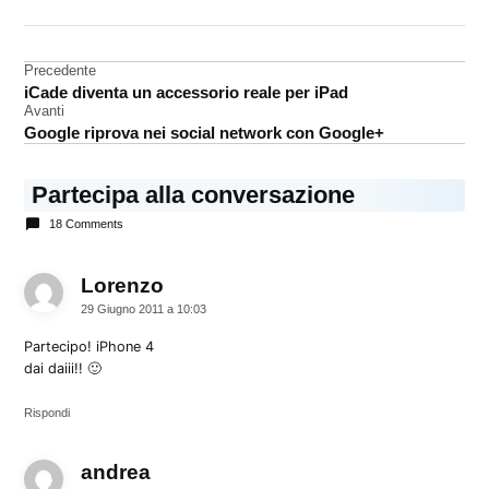
DA UNA SCRITTA:
App
Store
Navigazione
Precedente
App
iCade diventa un accessorio reale per iPad
articoli
Store
Avanti
iPad
Google riprova nei social network con Google+
redeem
Partecipa alla conversazione
18 Comments
Lorenzo
dice:
29 Giugno 2011 a 10:03
Partecipo! iPhone 4
dai daiii!! 🙂
Rispondi
andrea
dice: