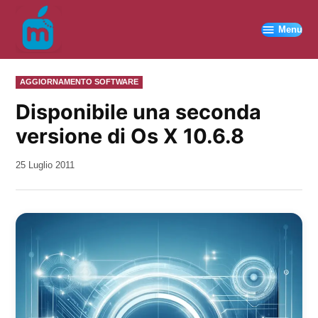
Vai
al
Menu
contenuto
PUBBLICATO
AGGIORNAMENTO SOFTWARE
IN
Disponibile una seconda
versione di Os X 10.6.8
da
25 Luglio 2011
Kiro