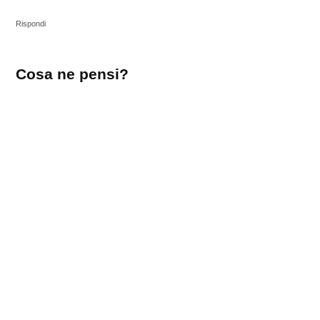
Rispondi
Lascia
Cosa ne pensi?
un
commento