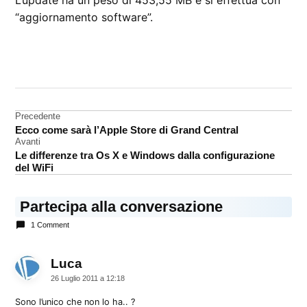
“aggiornamento software”.
CONTRASSEGNATO
DA UNA SCRITTA:
Aggiornamento
software
Navigazione
Precedente
Os X
Ecco come sarà l’Apple Store di Grand Central
articoli
10.6.8
Avanti
Le differenze tra Os X e Windows dalla configurazione
del WiFi
Partecipa alla conversazione
1 Comment
Luca
dice:
26 Luglio 2011 a 12:18
Sono l’unico che non lo ha.. ?