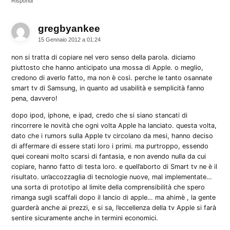
Rispondi
gregbyankee
dice:
15 Gennaio 2012 a 01:24
non si tratta di copiare nel vero senso della parola. diciamo
piuttosto che hanno anticipato una mossa di Apple. o meglio,
credono di averlo fatto, ma non è così. perche le tanto osannate
smart tv di Samsung, in quanto ad usabilità e semplicità fanno
pena, davvero!
dopo ipod, iphone, e ipad, credo che si siano stancati di
rincorrere le novità che ogni volta Apple ha lanciato. questa volta,
dato che i rumors sulla Apple tv circolano da mesi, hanno deciso
di affermare di essere stati loro i primi. ma purtroppo, essendo
quei coreani molto scarsi di fantasia, e non avendo nulla da cui
copiare, hanno fatto di testa loro. e quell’aborto di Smart tv ne è il
risultato. un’accozzaglia di tecnologie nuove, mal implementate…
una sorta di prototipo al limite della comprensibilità che spero
rimanga sugli scaffali dopo il lancio di apple… ma ahimè , la gente
guarderà anche ai prezzi, e si sa, l’eccellenza della tv Apple si farà
sentire sicuramente anche in termini economici.