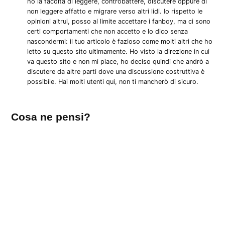
ho la facoltà di leggere, controbattere, discutere oppure di
non leggere affatto e migrare verso altri lidi. Io rispetto le
opinioni altrui, posso al limite accettare i fanboy, ma ci sono
certi comportamenti che non accetto e lo dico senza
nascondermi: il tuo articolo è fazioso come molti altri che ho
letto su questo sito ultimamente. Ho visto la direzione in cui
va questo sito e non mi piace, ho deciso quindi che andrò a
discutere da altre parti dove una discussione costruttiva è
possibile. Hai molti utenti qui, non ti mancherò di sicuro.
Lascia
Cosa ne pensi?
un
commento