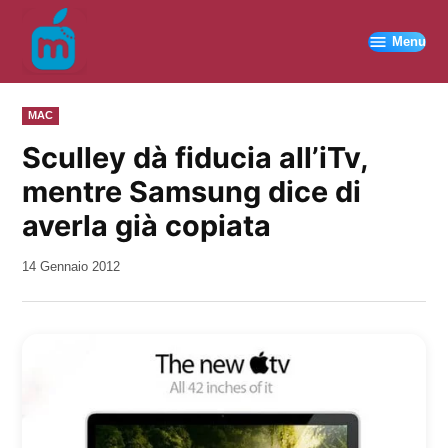
Vai
al
Menu
contenuto
PUBBLICATO
MAC
IN
Sculley dà fiducia all’iTv,
mentre Samsung dice di
averla già copiata
da
14 Gennaio 2012
Kiro