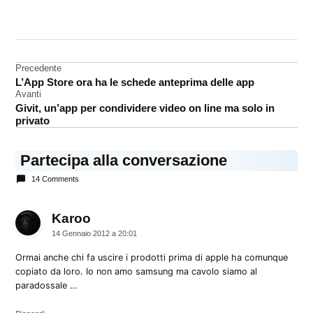
CONTRASSEGNATO
DA UNA SCRITTA:
Apple
Navigazione
Precedente
Samsung
L’App Store ora ha le schede anteprima delle app
articoli
Tv
Avanti
Givit, un’app per condividere video on line ma solo in
privato
Partecipa alla conversazione
14 Comments
Karoo
dice:
14 Gennaio 2012 a 20:01
Ormai anche chi fa uscire i prodotti prima di apple ha comunque
copiato da loro. Io non amo samsung ma cavolo siamo al
paradossale …