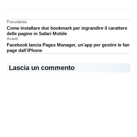
DA UNA SCRITTA:
App
Store
Navigazione
Precedente
Mac
Come installare due bookmark per ingrandire il carattere
articoli
App
delle pagine in Safari Mobile
Store
Avanti
Facebook lancia Pages Manager, un’app per gestire le fan
page dall’iPhone
Lascia un commento