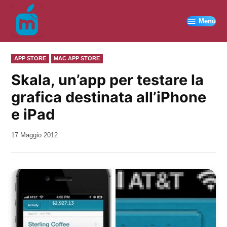
Vai
al
Menu
contenuto
PUBBLICATO
APP STORE
MAC APP STORE
IN
Skala, un’app per testare la
grafica destinata all’iPhone
e iPad
da
17 Maggio 2012
Kiro