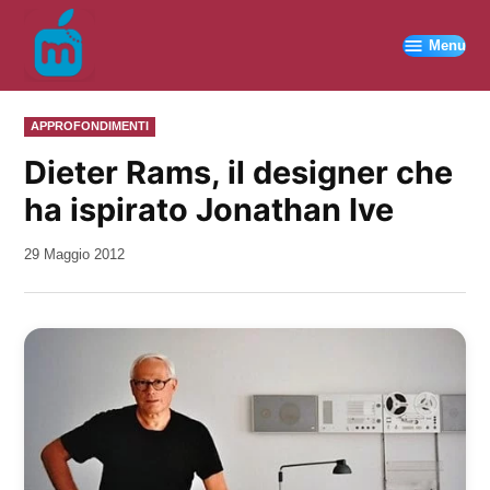
Vai
al
Menu
contenuto
PUBBLICATO
APPROFONDIMENTI
IN
Dieter Rams, il designer che
ha ispirato Jonathan Ive
da
29 Maggio 2012
Kiro