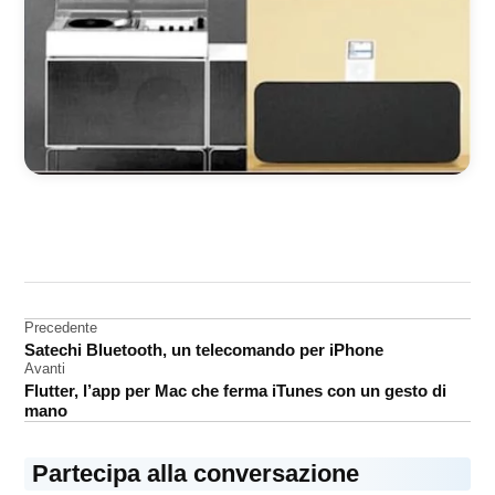
CONTRASSEGNATO
DA UNA SCRITTA:
approfondimenti
Navigazione
Precedente
designer
Satechi Bluetooth, un telecomando per iPhone
articoli
Jonathan
Avanti
Ive
Flutter, l’app per Mac che ferma iTunes con un gesto di
mano
Partecipa alla conversazione