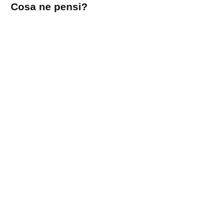
Cosa ne pensi?
un
commento