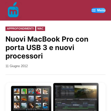
Vai
al
Menu
contenuto
PUBBLICATO
APPROFONDIMENTI
MAC
IN
Nuovi MacBook Pro con
porta USB 3 e nuovi
processori
da
11 Giugno 2012
Kiro