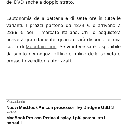
dei DVD anche a doppio strato.
L’autonomia della batteria e di sette ore in tutte le
varianti. I prezzi partono da 1279 € e arrivano a
2299 € per il mercato italiano. Chi lo acquisterà
riceverà gratuitamente, quando sarà disponibile, una
copia di
Mountain Lion
. Se vi interessa è disponibile
da subito nei negozi offline e online della società o
presso i rivenditori autorizzati.
CONTRASSEGNATO
DA UNA SCRITTA:
approfondimenti
Navigazione
Precedente
MacBook
Nuovi MacBook Air con processori Ivy Bridge e USB 3
Pro
articoli
Avanti
MacBook Pro con Retina display, i più potenti tra i
portatili