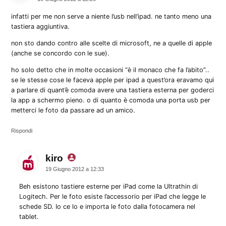
infatti per me non serve a niente l’usb nell’ipad. ne tanto meno una
tastiera aggiuntiva.
non sto dando contro alle scelte di microsoft, ne a quelle di apple
(anche se concordo con le sue).
ho solo detto che in molte occasioni “è il monaco che fa l’abito”..
se le stesse cose le faceva apple per ipad a quest’ora eravamo qui
a parlare di quant’è comoda avere una tastiera esterna per goderci
la app a schermo pieno. o di quanto è comoda una porta usb per
metterci le foto da passare ad un amico.
Rispondi
kiro
dice:
19 Giugno 2012 a 12:33
Beh esistono tastiere esterne per iPad come la Ultrathin di
Logitech. Per le foto esiste l’accessorio per iPad che legge le
schede SD. Io ce lo e importa le foto dalla fotocamera nel
tablet.