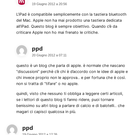
19 Giugno 2012 a 20:56
L’iPad è compatibile semplicemente con la tastiera bluetooth
del Mac. Apple non ha mai prodotto una tastiera dedicata
all’iPad. Questo blog è sempre obiettivo. Quando c’è da
criticare Apple non ho mai frenato le critiche.
ppd
dice:
20 Giugno 2012 a 07:11
questo è un blog che parla di apple. è normale che nascano
“discussioni” perchè c’è chi è d’accordo con le idee di apple e
chi invece proprio non le approva.. e per fortuna che è così.
non si tratta di “tifare” o no apple.
quindi, visto che nessuno ti obbliga a leggere certi articoli,
se i lettori di questo blog ti fanno ridere, puoi tornare
benissimo su altri blog a parlare di calcio e di balotelli.. che
magari ci capisci qualcosa in più.
ppd
dice:
19 Giugno 2012 a 12:26