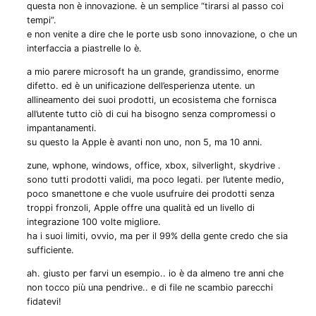
questa non è innovazione. è un semplice “tirarsi al passo coi
tempi”.
e non venite a dire che le porte usb sono innovazione, o che un
interfaccia a piastrelle lo è.
a mio parere microsoft ha un grande, grandissimo, enorme
difetto. ed è un unificazione dell’esperienza utente. un
allineamento dei suoi prodotti, un ecosistema che fornisca
all’utente tutto ciò di cui ha bisogno senza compromessi o
impantanamenti.
su questo la Apple è avanti non uno, non 5, ma 10 anni.
zune, wphone, windows, office, xbox, silverlight, skydrive .
sono tutti prodotti validi, ma poco legati. per l’utente medio,
poco smanettone e che vuole usufruire dei prodotti senza
troppi fronzoli, Apple offre una qualità ed un livello di
integrazione 100 volte migliore.
ha i suoi limiti, ovvio, ma per il 99% della gente credo che sia
sufficiente.
ah. giusto per farvi un esempio.. io è da almeno tre anni che
non tocco più una pendrive.. e di file ne scambio parecchi
fidatevi!