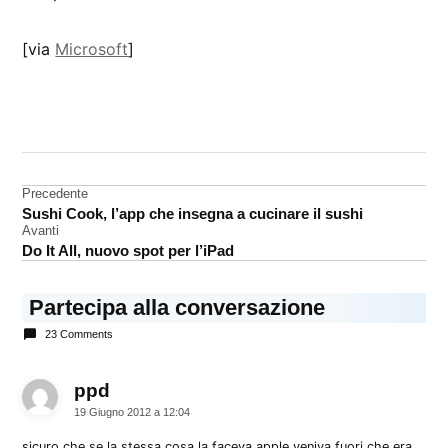
[via
Microsoft
]
CONTRASSEGNATO
DA UNA SCRITTA:
Microsoft
Navigazione
Precedente
Surface
Sushi Cook, l’app che insegna a cucinare il sushi
articoli
Tablet
Avanti
Do It All, nuovo spot per l’iPad
Partecipa alla conversazione
23 Comments
ppd
dice:
19 Giugno 2012 a 12:04
sicuro che se la stessa cosa la faceva apple veniva fuori che era