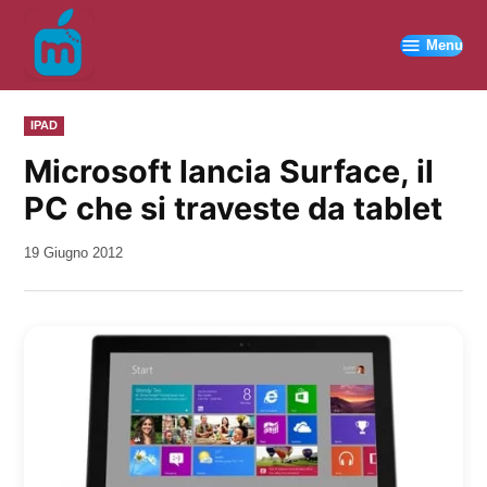
Vai
al
Menu
contenuto
PUBBLICATO
IPAD
IN
Microsoft lancia Surface, il
PC che si traveste da tablet
da
19 Giugno 2012
Kiro