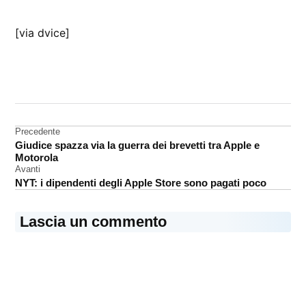
[via dvice]
CONTRASSEGNATO
DA UNA SCRITTA:
iPad
Navigazione
Precedente
LED
Giudice spazza via la guerra dei brevetti tra Apple e
articoli
Motorola
Avanti
NYT: i dipendenti degli Apple Store sono pagati poco
Lascia un commento