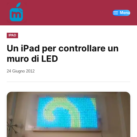
Vai
al
Menu
contenuto
PUBBLICATO
IPAD
IN
Un iPad per controllare un
muro di LED
da
24 Giugno 2012
Kiro