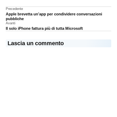
Android
Navigazione
Precedente
iOS
Apple brevetta un’app per condividere conversazioni
articoli
java
pubbliche
Avanti
SDK
Il solo iPhone fattura più di tutta Microsoft
Lascia un commento