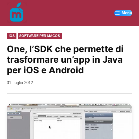
Vai
al
Menu
contenuto
PUBBLICATO
IOS
SOFTWARE PER MACOS
IN
One, l’SDK che permette di
trasformare un’app in Java
per iOS e Android
da
31 Luglio 2012
Kiro