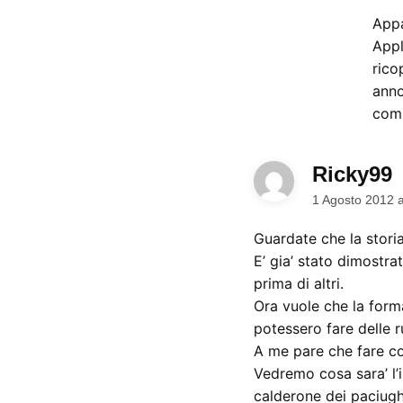
Appa
Appl
rico
anno
comp
Ricky99
d
1 Agosto 2012 
Guardate che la storia 
E’ gia’ stato dimostra
prima di altri.
Ora vuole che la forma
potessero fare delle r
A me pare che fare cos
Vedremo cosa sara’ l’i
calderone dei paciug