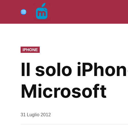
Vai
al
Menu
contenuto
PUBBLICATO
IPHONE
IN
Il solo iPhon
Microsoft
da
31 Luglio 2012
Kiro