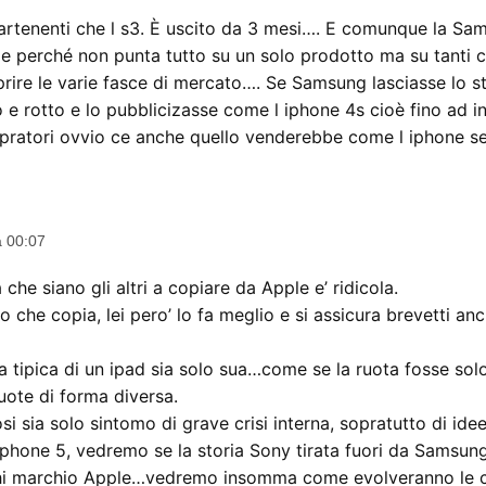
rtenenti che l s3. È uscito da 3 mesi…. E comunque la Sam
e perché non punta tutto su un solo prodotto ma su tanti 
prire le varie fasce di mercato…. Se Samsung lasciasse lo s
 e rotto e lo pubblicizasse come l iphone 4s cioè fino ad i
ratori ovvio ce anche quello venderebbe come l iphone se
ice:
a 00:07
che siano gli altri a copiare da Apple e’ ridicola.
to che copia, lei pero’ lo fa meglio e si assicura brevetti an
 tipica di un ipad sia solo sua…come se la ruota fosse solo d
uote di forma diversa.
i sia solo sintomo di grave crisi interna, sopratutto di idee
phone 5, vedremo se la storia Sony tirata fuori da Samsung 
hi marchio Apple…vedremo insomma come evolveranno le c