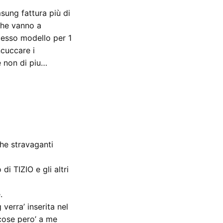
sung fattura più di
che vanno a
tesso modello per 1
ncuccare i
 non di piu…
che stravaganti
i TIZIO e gli altri
.
verra’ inserita nel
ose pero’ a me