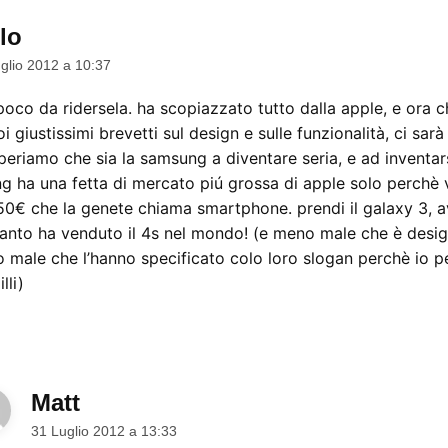
lo
dice:
glio 2012 a 10:37
co da ridersela. ha scopiazzato tutto dalla apple, e ora c
i giustissimi brevetti sul design e sulle funzionalità, ci sarà
speriamo che sia la samsung a diventare seria, e ad inventars
g ha una fetta di mercato piú grossa di apple solo perchè 
150€ che la genete chiama smartphone. prendi il galaxy 3, 
anto ha venduto il 4s nel mondo! (e meno male che è desi
 male che l’hanno specificato colo loro slogan perchè io 
lli)
Matt
dice:
31 Luglio 2012 a 13:33