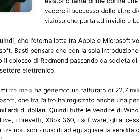
esistono tante prime donne ch
vedere il successo delle altre di
vizioso che porta ad invidie e bo
uindi, che l’eterna lotta tra Apple e Microsoft 
osoft. Basti pensare che con la sola introduzione
o il colosso di Redmond passando da società di 
settore elettronico.
timi
tre mesi
ha generato un fatturato di 22,7 milia
soft, che tra l’altro ha registrato anche una per
miliardi di dollari. Quindi tutte le vendite di W
ve, i brevetti, XBox 360, i software, gli acces
icenza non sono riusciti ad eguagliare la vendita 