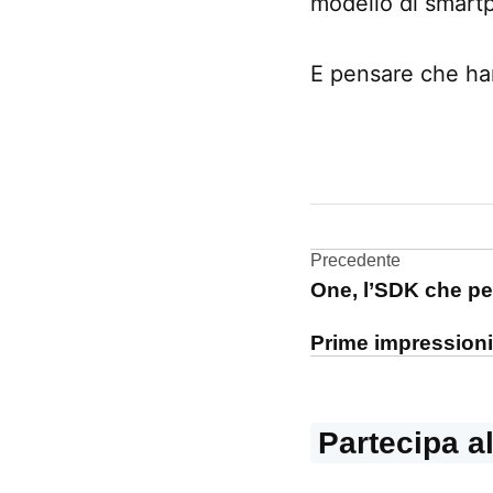
modello di smart
E pensare che h
CONTRASSEGNATO
DA UNA SCRITTA:
Ballmer
Navigazi
Precedente
iPhone
One, l’SDK che pe
articoli
Microsoft
Prime impressioni 
Partecipa a