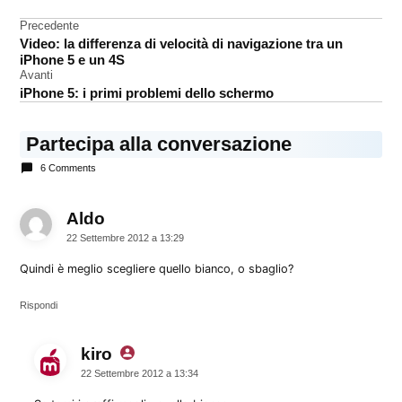
iFixIt
Navigazione
Precedente
iPhone
Video: la differenza di velocità di navigazione tra un
5
articoli
iPhone 5 e un 4S
video
Avanti
iPhone 5: i primi problemi dello schermo
Partecipa alla conversazione
6 Comments
Aldo
dice:
22 Settembre 2012 a 13:29
Quindi è meglio scegliere quello bianco, o sbaglio?
Rispondi
kiro
dice:
22 Settembre 2012 a 13:34