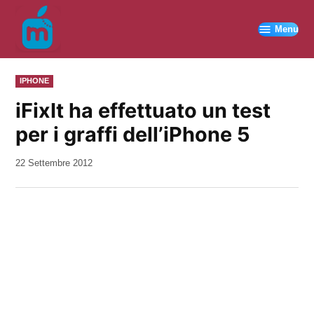
Vai
al
Menu
contenuto
PUBBLICATO
IPHONE
IN
iFixIt ha effettuato un test
per i graffi dell’iPhone 5
da
22 Settembre 2012
Kiro