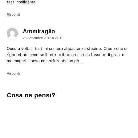
test intelligente
Rispondi
Ammiraglio
dice:
23 Settembre 2012 a 21:11
Questa volta il test mi sembra abbastanza stupido. Credo che si
righerebbe meno se il retro e il touch screen fossero di granito,
ma magari il peso ne soffrirebbe un pò…
Rispondi
Lascia
Cosa ne pensi?
un
commento