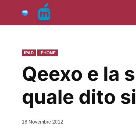
Vai
al
Menu
contenuto
PUBBLICATO
IPAD
IPHONE
IN
Qeexo e la s
quale dito 
da
18 Novembre 2012
Kiro