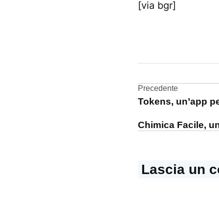
[via bgr]
CONTRASSEGNATO
DA UNA SCRITTA:
multitouch
Navigazi
Precedente
ricerca
Tokens, un’app pe
articoli
touchscreen
Chimica Facile, un
Lascia un 