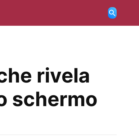
Ricerca
aperta
che rivela
lo schermo