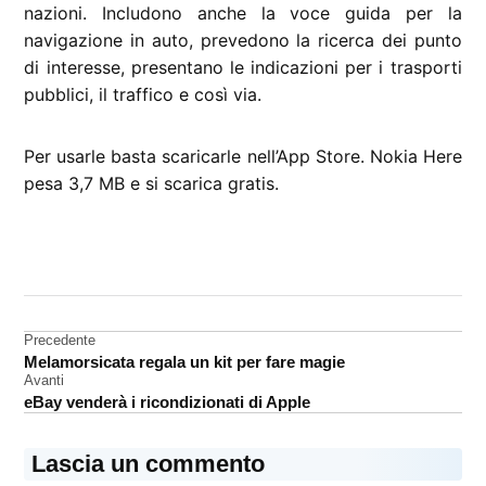
nazioni. Includono anche la voce guida per la
navigazione in auto, prevedono la ricerca dei punto
di interesse, presentano le indicazioni per i trasporti
pubblici, il traffico e così via.
Per usarle basta scaricarle nell’App Store. Nokia Here
pesa 3,7 MB e si scarica gratis.
CONTRASSEGNATO
DA UNA SCRITTA:
App
Store
Navigazione
Precedente
App
Melamorsicata regala un kit per fare magie
articoli
Store
Avanti
iPad
eBay venderà i ricondizionati di Apple
mappe
Lascia un commento
Nokia
Here