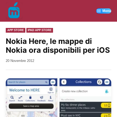
Vai
al
Menu
contenuto
PUBBLICATO
APP STORE
IPAD APP STORE
IN
Nokia Here, le mappe di
Nokia ora disponibili per iOS
da
20 Novembre 2012
Kiro