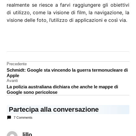
realmente se riesce a farvi raggiungere gli obiettivi
di utilizzo, come la visione di film, la navigazione, la
visione delle foto, l’utilizzo di applicazioni e così via.
CONTRASSEGNATO
DA UNA SCRITTA:
iPad
Mini
Navigazione
Precedente
Nexus
Schmidt: Google sta vincendo la guerra termonucleare di
articoli
7
Apple
Avanti
La polizia australiana dichiara che anche le mappe di
Google sono pericolose
Partecipa alla conversazione
7 Comments
lillo
dice: