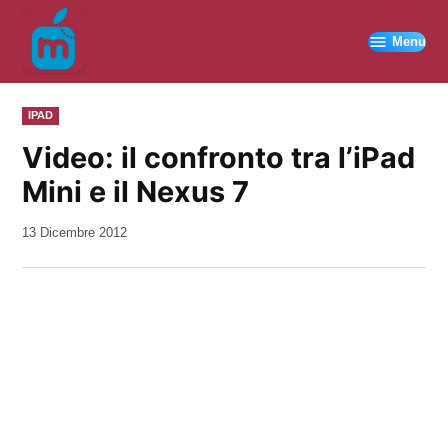
Vai
al
Menu
contenuto
PUBBLICATO
IPAD
IN
Video: il confronto tra l’iPad
Mini e il Nexus 7
da
13 Dicembre 2012
Kiro