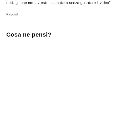
dettagli che non avreste mai notato senza guardare il video”
Rispondi
Lascia
Cosa ne pensi?
un
commento