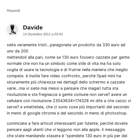
Rispondi
Davide
dice:
14 Dicembre 2012 a 03:43
siete veramente tristi…paragonate un prodotto da 330 euro ad
uno da 200
mettendoli alla pari, come se 130 euro fossero cazzate per gente
normale che non ha un simbolo come stile di vita ma ha solo
voglia di usare la tecnologia e di fruirne nella maniera che meglio
compete. è inutile fare video confronto, perchè l’ipad mini ha
sicuramente più chiarezza nei dettagli dello schermo e cazzate
varie…ma vi siete mai messi a pensare che magari tutta sta
risoluzione e ste fregnacce a gente comune non serve? avere un
cellulare con risoluzione 23543634×174328 mi dite a che cazzo vi
serve? e smettetela, che ci sono cose più importanti del secondo
in meno di google chrome e del secondo in meno di photoshop.
cominciate a fare articoli interessanti per l’utente, perchè dovete
pensare aagli utenti che vi leggono non alla apple. il messaggio
che state mandando stasera è “spendete 130 euro in più per dei