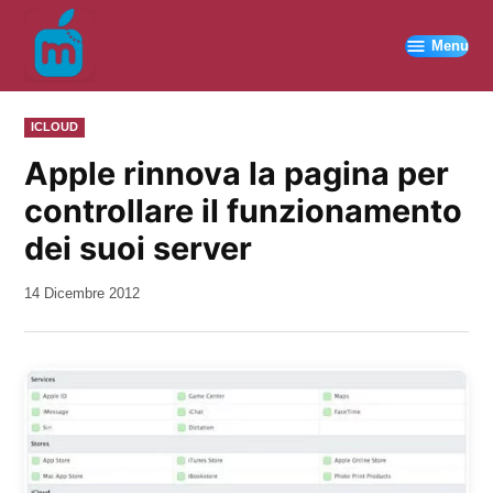
Vai
al
Menu
contenuto
PUBBLICATO
ICLOUD
IN
Apple rinnova la pagina per
controllare il funzionamento
dei suoi server
da
14 Dicembre 2012
Kiro