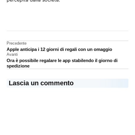
CONTRASSEGNATO
DA UNA SCRITTA:
iCloud
Navigazione
Precedente
server
Apple anticipa i 12 giorni di regali con un omaggio
articoli
Avanti
Ora è possibile regalare le app stabilendo il giorno di
spedizione
Lascia un commento