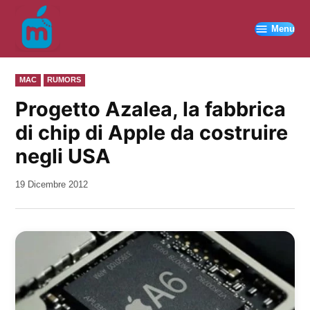
Vai
al
Menu
contenuto
PUBBLICATO
MAC
RUMORS
IN
Progetto Azalea, la fabbrica
di chip di Apple da costruire
negli USA
da
19 Dicembre 2012
Kiro