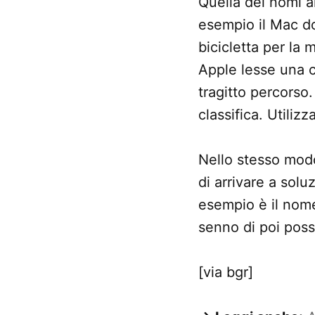
Quella dei nomi al
esempio il Mac do
bicicletta per la 
Apple lesse una c
tragitto percorso
classifica. Utiliz
Nello stesso modo
di arrivare a solu
esempio è il nom
senno di poi poss
[via bgr]