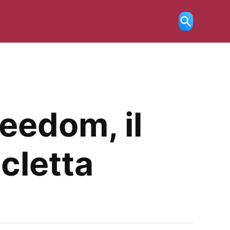
Ricerca
aperta
eedom, il
cletta