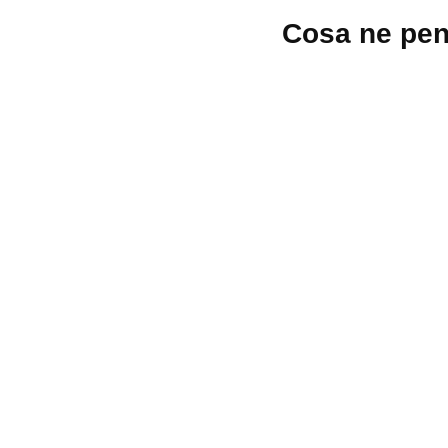
Lascia
Cosa ne pen
un
commento