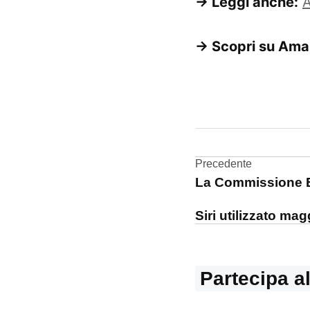
→ Leggi anche:
A
→ Scopri su Ama
CONTRASSEGNATO
DA UNA SCRITTA:
browser
Navigazi
Precedente
Safari
La Commissione 
articoli
Siri utilizzato ma
Partecipa a