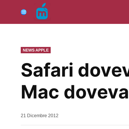
Vai
al
Menu
contenuto
PUBBLICATO
NEWS APPLE
IN
Safari dove
Mac doveva 
da
21 Dicembre 2012
Kiro