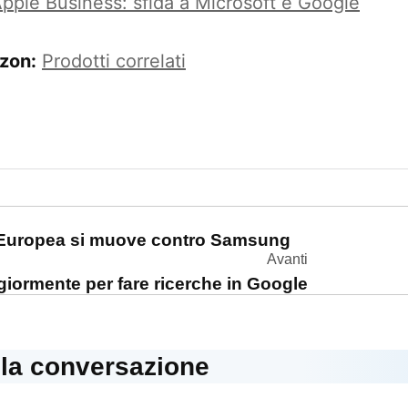
pple Business: sfida a Microsoft e Google
zon:
Prodotti correlati
one
Europea si muove contro Samsung
Avanti
ggiormente per fare ricerche in Google
lla conversazione