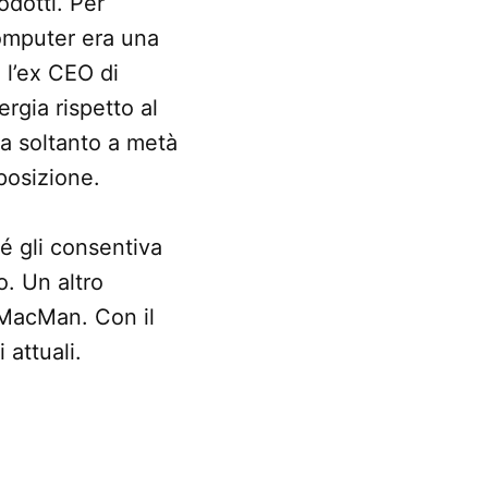
odotti. Per
computer era una
e l’ex CEO di
rgia rispetto al
ra soltanto a metà
 posizione.
é gli consentiva
o. Un altro
 MacMan. Con il
attuali.