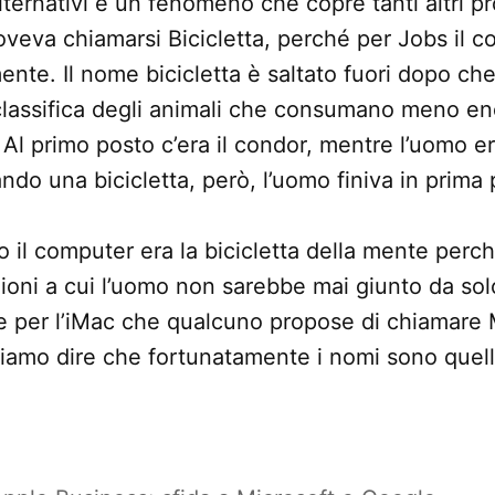
ternativi è un fenomeno che copre tanti altri pr
veva chiamarsi Bicicletta, perché per Jobs il 
mente. Il nome bicicletta è saltato fuori dopo ch
lassifica degli animali che consumano meno ene
. Al primo posto c’era il condor, mentre l’uomo e
zando una bicicletta, però, l’uomo finiva in prima
 il computer era la bicicletta della mente perch
zioni a cui l’uomo non sarebbe mai giunto da sol
e per l’iMac che qualcuno propose di chiamare
iamo dire che fortunatamente i nomi sono quelli 