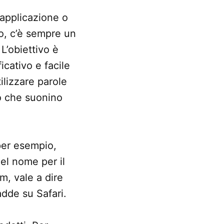
’applicazione o
o, c’è sempre un
 L’obiettivo è
cativo e facile
tilizzare parole
o che suonino
per esempio,
del nome per il
m, vale a dire
dde su Safari.