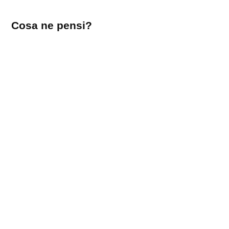
Lascia
Cosa ne pensi?
un
commento