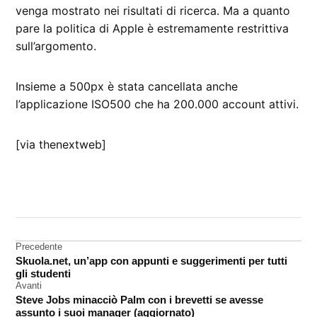
venga mostrato nei risultati di ricerca. Ma a quanto
pare la politica di Apple è estremamente restrittiva
sull’argomento.
Insieme a 500px è stata cancellata anche
l’applicazione ISO500 che ha 200.000 account attivi.
[via thenextweb]
CONTRASSEGNATO
DA UNA SCRITTA:
App
Store
Navigazione
Precedente
Skuola.net, un’app con appunti e suggerimenti per tutti
ban
articoli
gli studenti
Avanti
Steve Jobs minacciò Palm con i brevetti se avesse
assunto i suoi manager (aggiornato)