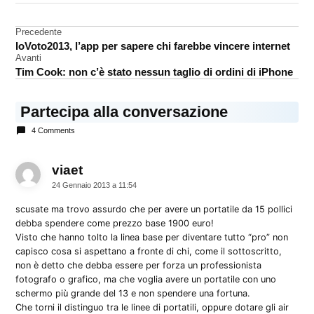
analisi
Navigazione
Precedente
Mac
IoVoto2013, l’app per sapere chi farebbe vincere internet
articoli
Avanti
Tim Cook: non c’è stato nessun taglio di ordini di iPhone
Partecipa alla conversazione
4 Comments
viaet
dice:
24 Gennaio 2013 a 11:54
scusate ma trovo assurdo che per avere un portatile da 15 pollici
debba spendere come prezzo base 1900 euro!
Visto che hanno tolto la linea base per diventare tutto “pro” non
capisco cosa si aspettano a fronte di chi, come il sottoscritto,
non è detto che debba essere per forza un professionista
fotografo o grafico, ma che voglia avere un portatile con uno
schermo più grande del 13 e non spendere una fortuna.
Che torni il distinguo tra le linee di portatili, oppure dotare gli air