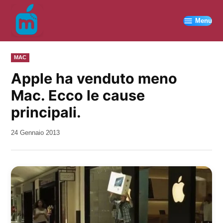
Vai
al
Menu
contenuto
PUBBLICATO
MAC
IN
Apple ha venduto meno
Mac. Ecco le cause
principali.
da
24 Gennaio 2013
Kiro