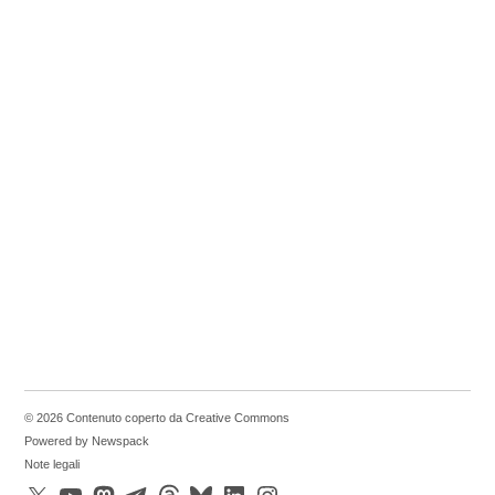
© 2026 Contenuto coperto da Creative Commons
Powered by Newspack
Note legali
X
YouTube
Mastodon
Telegram
Threads
Bluesky
LinkedIn
Instagram