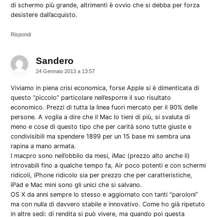
di schermo più grande, altrimenti è ovvio che si debba per forza
desistere dall’acquisto.
Rispondi
Sandero
dice:
24 Gennaio 2013 a 13:57
Viviamo in piena crisi economica, forse Apple si è dimenticata di
questo “piccolo” particolare nell’esporre il suo risultato
economico. Prezzi di tutta la linea fuori mercato per il 90% delle
persone. A voglia a dire che il Mac lo tieni di più, si svaluta di
meno e cose di questo tipo che per carità sono tutte giuste e
condivisibili ma spendere 1899 per un 15 base mi sembra una
rapina a mano armata.
I macpro sono nell’obblio da mesi, iMac (prezzo alto anche li)
introvabili fino a qualche tempo fa, Air poco potenti e con schermi
ridicoli, iPhone ridicolo sia per prezzo che per caratteristiche,
iPad e Mac mini sono gli unici che si salvano.
OS X da anni sempre lo stesso e aggiornato con tanti “paroloni”
ma con nulla di davvero stabile e innovativo. Come ho già ripetuto
in altre sedi: di rendita si può vivere, ma quando poi questa