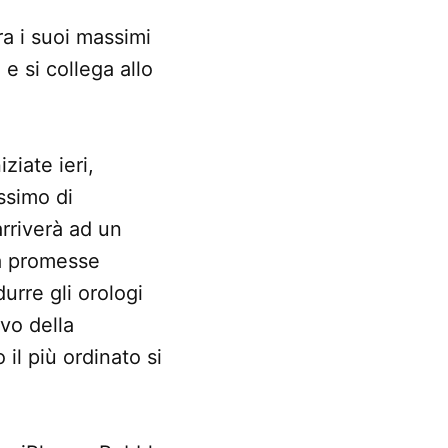
ra i suoi massimi
 e si collega allo
ziate ieri,
ssimo di
arriverà ad un
na promesse
urre gli orologi
ivo della
il più ordinato si