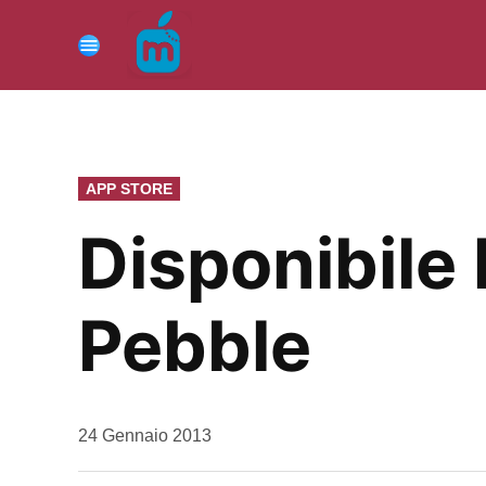
Vai
al
Menu
contenuto
PUBBLICATO
APP STORE
IN
Disponibile 
Pebble
da
24 Gennaio 2013
Kiro