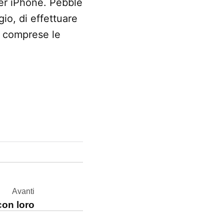
 per iPhone. Pebble
io, di effettuare
o, comprese le
Avanti
con loro