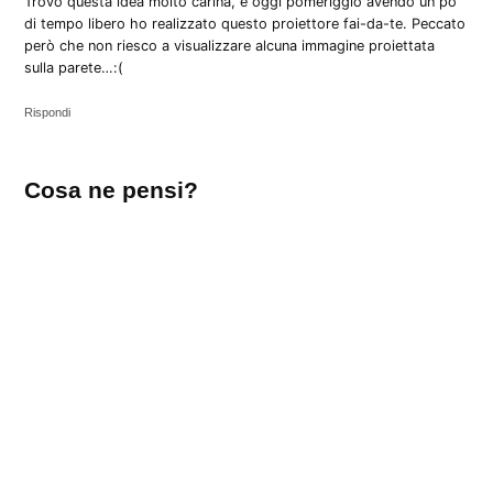
Trovo questa idea molto carina, e oggi pomeriggio avendo un pò
di tempo libero ho realizzato questo proiettore fai-da-te. Peccato
però che non riesco a visualizzare alcuna immagine proiettata
sulla parete…:(
Rispondi
Lascia
Cosa ne pensi?
un
commento