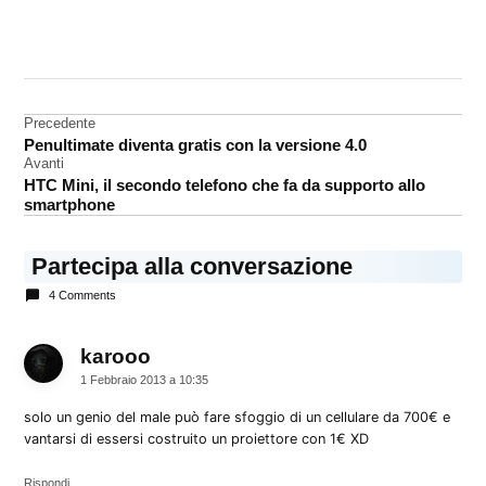
CONTRASSEGNATO
DA UNA SCRITTA:
iPhone
Navigazione
Precedente
proiettore
Penultimate diventa gratis con la versione 4.0
articoli
Avanti
HTC Mini, il secondo telefono che fa da supporto allo
smartphone
Partecipa alla conversazione
4 Comments
karooo
dice:
1 Febbraio 2013 a 10:35
solo un genio del male può fare sfoggio di un cellulare da 700€ e
vantarsi di essersi costruito un proiettore con 1€ XD
Rispondi