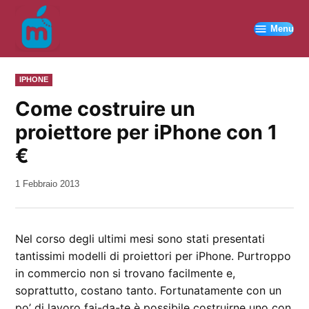
Vai
al
Menu
contenuto
PUBBLICATO
IPHONE
IN
Come costruire un
proiettore per iPhone con 1
€
da
1 Febbraio 2013
Kiro
Nel corso degli ultimi mesi sono stati presentati
tantissimi modelli di proiettori per iPhone. Purtroppo
in commercio non si trovano facilmente e,
soprattutto, costano tanto. Fortunatamente con un
po’ di lavoro fai-da-te è possibile costruirne uno con