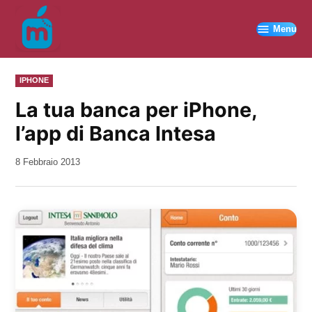
Vai
al
Menu
contenuto
PUBBLICATO
IPHONE
IN
La tua banca per iPhone,
l’app di Banca Intesa
da
8 Febbraio 2013
Kiro