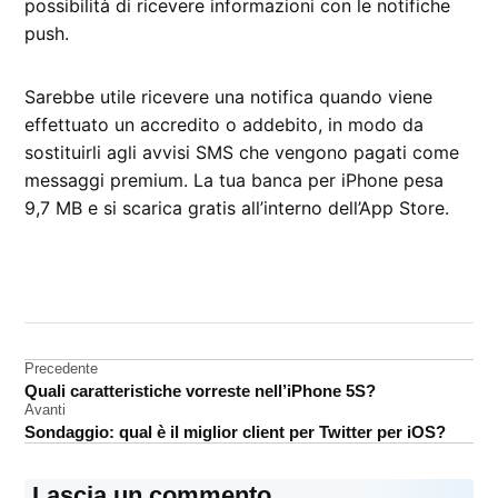
possibilità di ricevere informazioni con le notifiche
push.
Sarebbe utile ricevere una notifica quando viene
effettuato un accredito o addebito, in modo da
sostituirli agli avvisi SMS che vengono pagati come
messaggi premium. La tua banca per iPhone pesa
9,7 MB e si scarica gratis all’interno dell’App Store.
CONTRASSEGNATO
DA UNA SCRITTA:
App
Store
Navigazione
Precedente
Quali caratteristiche vorreste nell’iPhone 5S?
Banca
articoli
Avanti
Sondaggio: qual è il miglior client per Twitter per iOS?
Lascia un commento