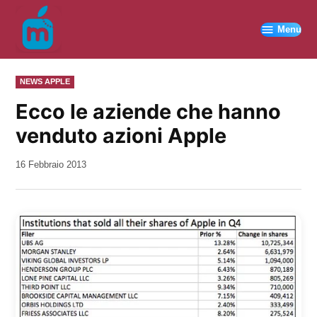
Vai
al
Menu
contenuto
PUBBLICATO
NEWS APPLE
IN
Ecco le aziende che hanno
venduto azioni Apple
da
16 Febbraio 2013
Kiro