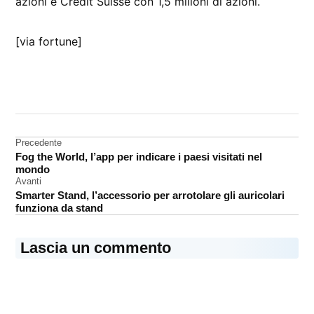
azioni e Credit Suisse con 1,5 milioni di azioni.
[via fortune]
CONTRASSEGNATO
DA UNA SCRITTA:
Apple
Navigazione
Precedente
aziende
Fog the World, l’app per indicare i paesi visitati nel
articoli
mondo
Avanti
Smarter Stand, l’accessorio per arrotolare gli auricolari
funziona da stand
Lascia un commento