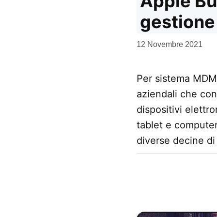
Apple Bus
gestione
da
12 Novembre 2021
Kiro
Per sistema MDM 
aziendali che con
dispositivi elettr
tablet e computer
diverse decine di 