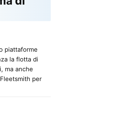
ma di
o piattaforme
a la flotta di
ali, ma anche
 Fleetsmith per