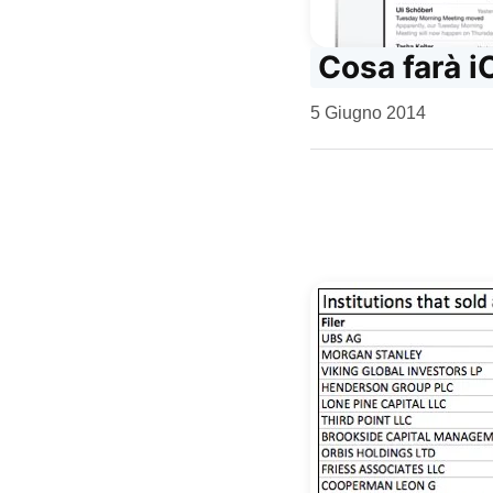
Cosa farà i
da
5 Giugno 2014
Kiro