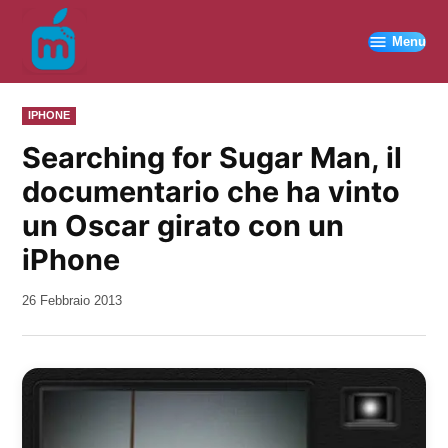
Vai
al
Menu
contenuto
PUBBLICATO
IPHONE
IN
Searching for Sugar Man, il
documentario che ha vinto
un Oscar girato con un
iPhone
da
26 Febbraio 2013
Kiro