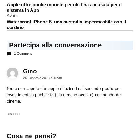
Apple offre poche monete per chi l’ha accusata per il
iPhone
articoli
sistema In App
vintage
Avanti
Waterproof iPhone 5, una custodia impermeabile con il
cordino
Partecipa alla conversazione
1 Comment
Gino
dice:
26 Febbraio 2013 a 15:38
forse non sapete che apple è l’azienda al secondo posto per
investimenti in pubblicità (più o meno occulta) nel mondo del
cinema.
Rispondi
Lascia
Cosa ne pensi?
un