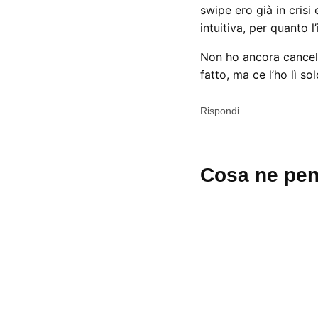
swipe ero già in crisi
intuitiva, per quanto 
Non ho ancora cancella
fatto, ma ce l’ho lì s
Rispondi
Lascia
Cosa ne pen
un
commento