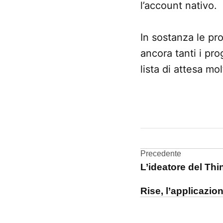
l’account nativo.
In sostanza le pr
ancora tanti i pro
lista di attesa mo
CONTRASSEGNATO
DA UNA SCRITTA:
recensione
Navigazi
Precedente
L’ideatore del Thi
articoli
Rise, l’applicazio