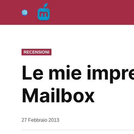
Vai
al
Menu
contenuto
PUBBLICATO
RECENSIONI
IN
Le mie impre
Mailbox
da
27 Febbraio 2013
Kiro