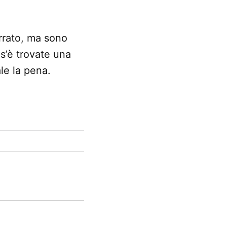
rrato, ma sono
 s’è trovate una
ale la pena.
o