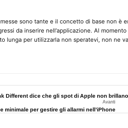
omesse sono tante e il concetto di base non è e
gressi da inserire nell’applicazione. Al momento
lto lunga per utilizzarla non speratevi, non ne v
one
nk Different dice che gli spot di Apple non brillan
Avanti
ne minimale per gestire gli allarmi nell’iPhone