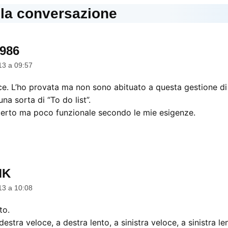
lla conversazione
o986
dice:
13 a 09:57
e. L’ho provata ma non sono abituato a questa gestione di 
una sorta di “To do list”.
certo ma poco funzionale secondo le mie esigenze.
MK
dice:
13 a 10:08
to.
 destra veloce, a destra lento, a sinistra veloce, a sinistra 