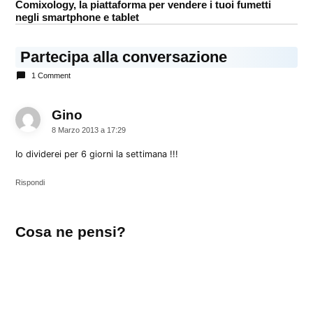
Comixology, la piattaforma per vendere i tuoi fumetti
negli smartphone e tablet
Partecipa alla conversazione
1 Comment
Gino
dice:
8 Marzo 2013 a 17:29
Io dividerei per 6 giorni la settimana !!!
Rispondi
Lascia
Cosa ne pensi?
un
commento