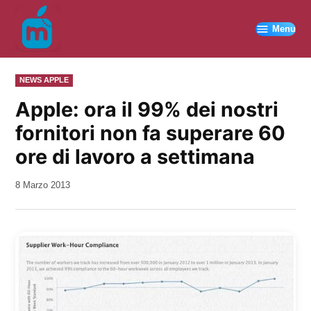
Vai
al
Menu
contenuto
PUBBLICATO
NEWS APPLE
IN
Apple: ora il 99% dei nostri
fornitori non fa superare 60
ore di lavoro a settimana
da
8 Marzo 2013
Kiro