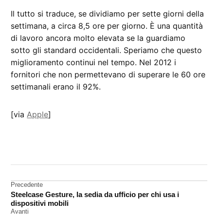
Il tutto si traduce, se dividiamo per sette giorni della
settimana, a circa 8,5 ore per giorno. È una quantità
di lavoro ancora molto elevata se la guardiamo
sotto gli standard occidentali. Speriamo che questo
miglioramento continui nel tempo. Nel 2012 i
fornitori che non permettevano di superare le 60 ore
settimanali erano il 92%.
[via
Apple
]
CONTRASSEGNATO
DA UNA SCRITTA:
dipendenti
Navigazione
Precedente
fornitori
Steelcase Gesture, la sedia da ufficio per chi usa i
articoli
dispositivi mobili
Avanti