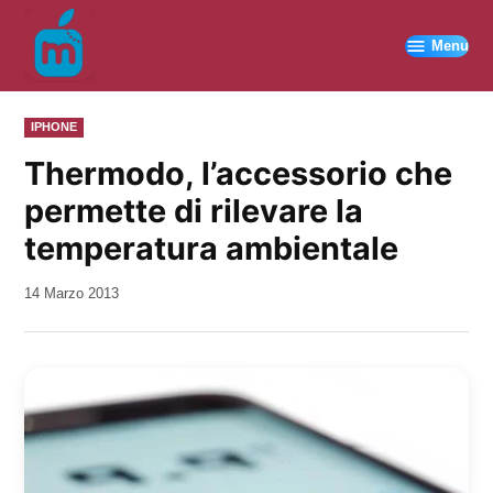
Vai
al
Menu
contenuto
PUBBLICATO
IPHONE
IN
Thermodo, l’accessorio che
permette di rilevare la
temperatura ambientale
da
14 Marzo 2013
Kiro