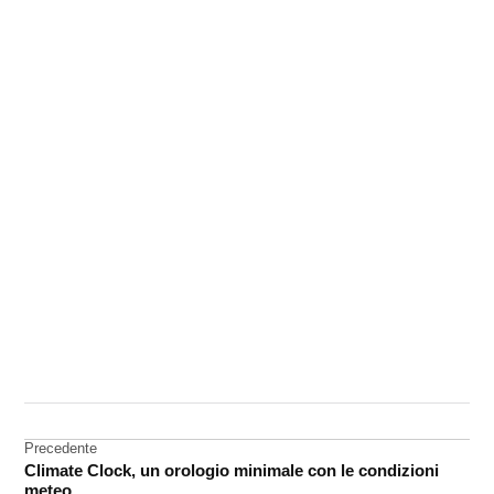
CONTRASSEGNATO
DA UNA SCRITTA:
accessori
Navigazione
Precedente
iPhone
Climate Clock, un orologio minimale con le condizioni
articoli
meteo