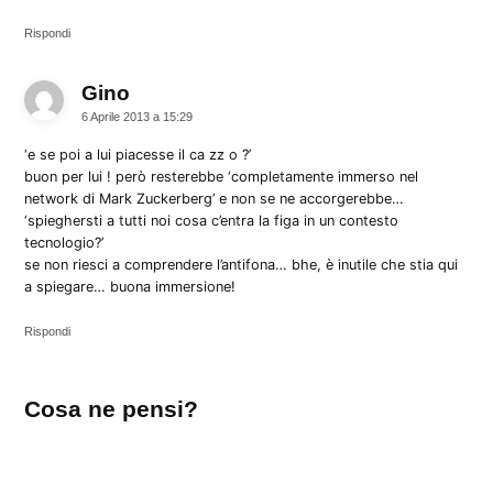
Rispondi
Gino
dice:
6 Aprile 2013 a 15:29
‘e se poi a lui piacesse il ca zz o ?’
buon per lui ! però resterebbe ‘completamente immerso nel
network di Mark Zuckerberg’ e non se ne accorgerebbe…
‘spieghersti a tutti noi cosa c’entra la figa in un contesto
tecnologio?’
se non riesci a comprendere l’antifona… bhe, è inutile che stia qui
a spiegare… buona immersione!
Rispondi
Lascia
Cosa ne pensi?
un
commento