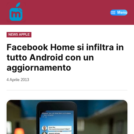
Vai
al
Menu
contenuto
PUBBLICATO
NEWS APPLE
IN
Facebook Home si infiltra in
tutto Android con un
aggiornamento
da
4 Aprile 2013
Kiro