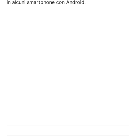
in alcuni smartphone con Android.
CONTRASSEGNATO
DA UNA SCRITTA:
Android