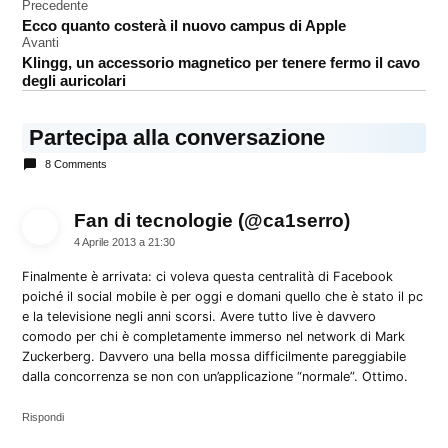
Navigazione
Precedente
Facebook
Ecco quanto costerà il nuovo campus di Apple
articoli
Avanti
Klingg, un accessorio magnetico per tenere fermo il cavo
degli auricolari
Partecipa alla conversazione
8 Comments
Fan di tecnologie (@ca1serro)
dice:
4 Aprile 2013 a 21:30
Finalmente è arrivata: ci voleva questa centralità di Facebook
poiché il social mobile è per oggi e domani quello che è stato il pc
e la televisione negli anni scorsi. Avere tutto live è davvero
comodo per chi è completamente immerso nel network di Mark
Zuckerberg. Davvero una bella mossa difficilmente pareggiabile
dalla concorrenza se non con un’applicazione “normale”. Ottimo.
Rispondi