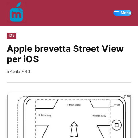
Vai
al
Menu
contenuto
PUBBLICATO
IOS
IN
Apple brevetta Street View
per iOS
da
5 Aprile 2013
Kiro