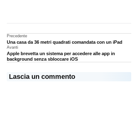
CONTRASSEGNATO
DA UNA SCRITTA:
brevetto
Navigazione
Precedente
iOS
Una casa da 36 metri quadrati comandata con un iPad
articoli
Street
Avanti
View
Apple brevetta un sistema per accedere alle app in
background senza sbloccare iOS
Lascia un commento