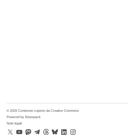
© 2026 Contenuto coperto da Creative Commons
Powered by Newspack
Note legali
X
YouTube
Mastodon
Telegram
Threads
Bluesky
LinkedIn
Instagram