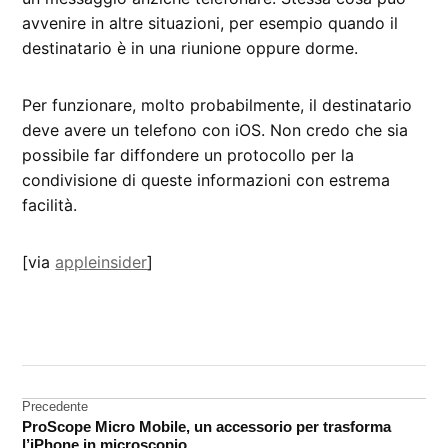
avvenire in altre situazioni, per esempio quando il
destinatario è in una riunione oppure dorme.
Per funzionare, molto probabilmente, il destinatario
deve avere un telefono con iOS. Non credo che sia
possibile far diffondere un protocollo per la
condivisione di queste informazioni con estrema
facilità.
[via
appleinsider
]
CONTRASSEGNATO
DA UNA SCRITTA:
brevetto
Navigazione
Precedente
iPhone
ProScope Micro Mobile, un accessorio per trasforma
articoli
l’iPhone in microscopio