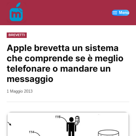
Vai
al
Menu
contenuto
PUBBLICATO
BREVETTI
IN
Apple brevetta un sistema
che comprende se è meglio
telefonare o mandare un
messaggio
da
1 Maggio 2013
Kiro