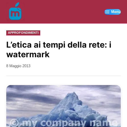
Vai
al
Menu
contenuto
PUBBLICATO
APPROFONDIMENTI
IN
L’etica ai tempi della rete: i
watermark
da
8 Maggio 2013
Kiro