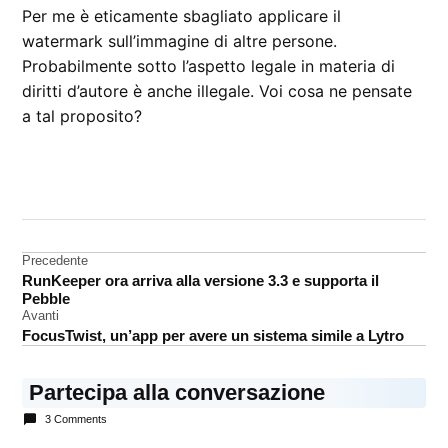
Per me è eticamente sbagliato applicare il
watermark sull’immagine di altre persone.
Probabilmente sotto l’aspetto legale in materia di
diritti d’autore è anche illegale. Voi cosa ne pensate
a tal proposito?
CONTRASSEGNATO
DA UNA SCRITTA:
blogging
Navigazione
Precedente
RunKeeper ora arriva alla versione 3.3 e supporta il
articoli
Pebble
Avanti
FocusTwist, un’app per avere un sistema simile a Lytro
Partecipa alla conversazione
3 Comments