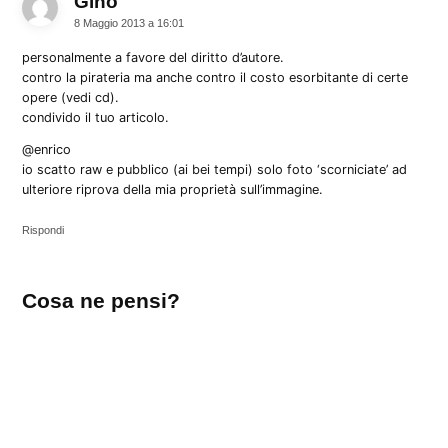
Gino
dice:
8 Maggio 2013 a 16:01
personalmente a favore del diritto d’autore.
contro la pirateria ma anche contro il costo esorbitante di certe
opere (vedi cd).
condivido il tuo articolo.
@enrico
io scatto raw e pubblico (ai bei tempi) solo foto ‘scorniciate’ ad
ulteriore riprova della mia proprietà sull’immagine.
Rispondi
Lascia
Cosa ne pensi?
un
commento