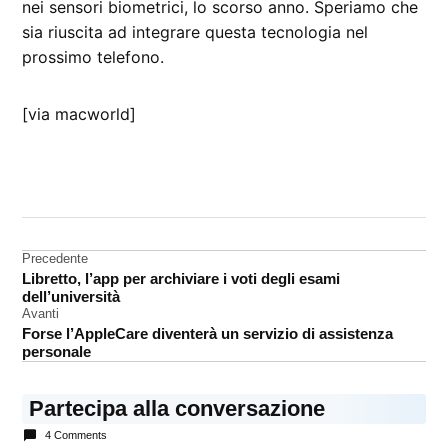
nei sensori biometrici, lo scorso anno. Speriamo che
sia riuscita ad integrare questa tecnologia nel
prossimo telefono.
[via macworld]
CONTRASSEGNATO
DA UNA SCRITTA:
iPhone
5S
Navigazione
Precedente
Libretto, l’app per archiviare i voti degli esami
PayPal
articoli
dell’università
sensore
Avanti
biometrico
Forse l’AppleCare diventerà un servizio di assistenza
personale
Partecipa alla conversazione
4 Comments