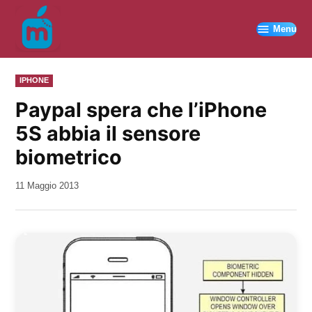
Vai
al
Menu
contenuto
PUBBLICATO
IPHONE
IN
Paypal spera che l’iPhone
5S abbia il sensore
biometrico
da
11 Maggio 2013
Kiro