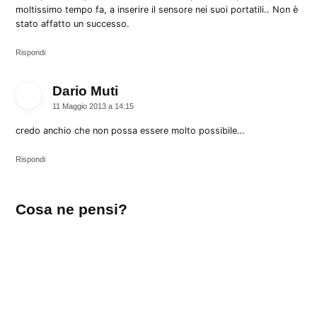
moltissimo tempo fa, a inserire il sensore nei suoi portatili.. Non è
stato affatto un successo.
Rispondi
Dario Muti
dice:
11 Maggio 2013 a 14:15
credo anchio che non possa essere molto possibile…
Rispondi
Lascia
Cosa ne pensi?
un
commento