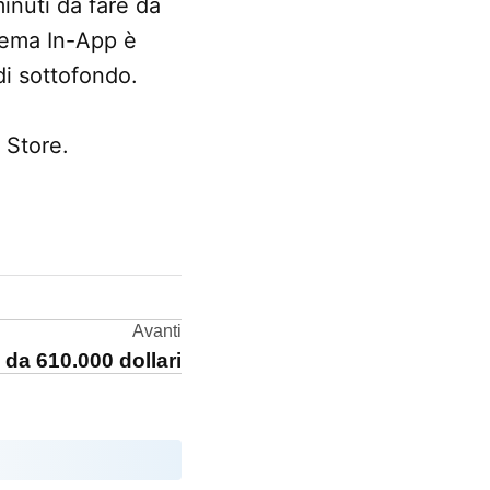
minuti da fare da
stema In-App è
di sottofondo.
 Store.
Avanti
da 610.000 dollari