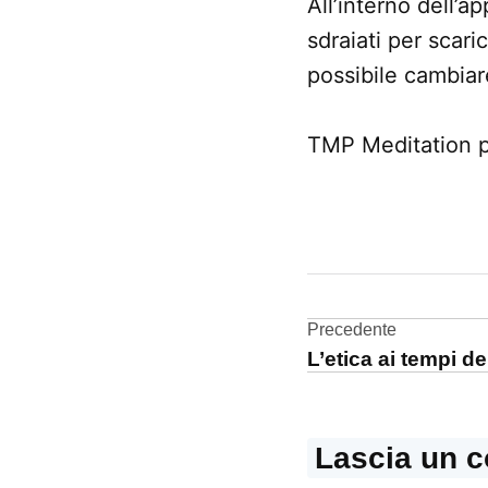
All’interno dell’a
sdraiati per scari
possibile cambiar
TMP Meditation pe
CONTRASSEGNATO
DA UNA SCRITTA:
App
Store
Navigazi
Precedente
L’etica ai tempi del
App
articoli
Store
iPad
Lascia un 