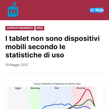
Vai
al
Menu
contenuto
PUBBLICATO
APPROFONDIMENTI
IPAD
IN
I tablet non sono dispositivi
mobili secondo le
statistiche di uso
da
28 Maggio 2013
Kiro