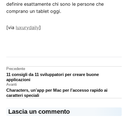
definire esattamente chi sono le persone che
comprano un tablet oggi.
[via
luxurydaily
]
CONTRASSEGNATO
DA UNA SCRITTA:
analisi
Navigazione
Precedente
11 consigli da 11 sviluppatori per creare buone
articoli
applicazioni
Avanti
Characters, un’app per Mac per l’accesso rapido ai
caratteri speciali
Lascia un commento