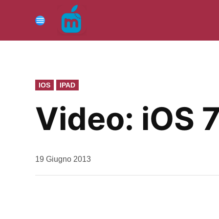
Vai
al
Menu
contenuto
PUBBLICATO
IOS
IPAD
IN
Video: iOS 7
da
19 Giugno 2013
Kiro