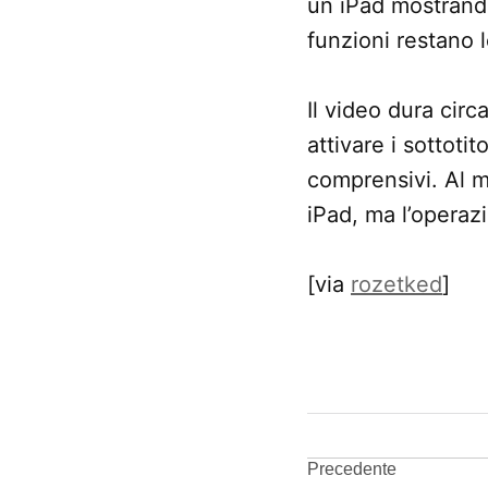
un iPad mostrand
funzioni restano 
Il video dura circ
attivare i sottoti
comprensivi. Al 
iPad, ma l’operaz
[via
rozetked
]
CONTRASSEGNATO
DA UNA SCRITTA:
iOS
7
Navigazi
Precedente