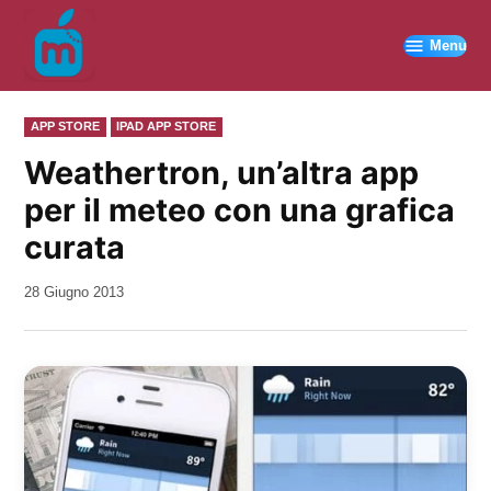
Vai
al
Menu
contenuto
PUBBLICATO
APP STORE
IPAD APP STORE
IN
Weathertron, un’altra app
per il meteo con una grafica
curata
da
28 Giugno 2013
Kiro