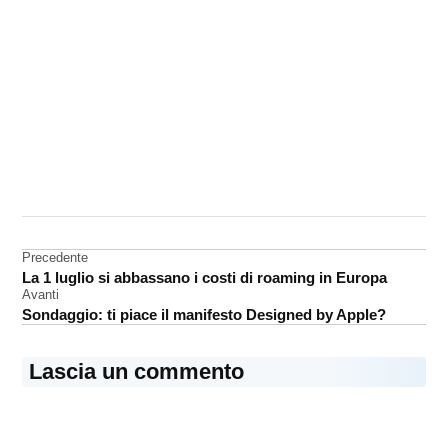
CONTRASSEGNATO
DA UNA SCRITTA:
App
Store
Navigazione
Precedente
App
La 1 luglio si abbassano i costi di roaming in Europa
articoli
Store
Avanti
iPad
Sondaggio: ti piace il manifesto Designed by Apple?
Meteo
Lascia un commento