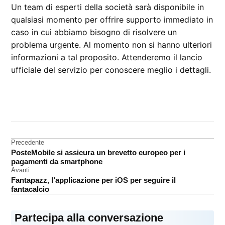
Un team di esperti della società sarà disponibile in
qualsiasi momento per offrire supporto immediato in
caso in cui abbiamo bisogno di risolvere un
problema urgente. Al momento non si hanno ulteriori
informazioni a tal proposito. Attenderemo il lancio
ufficiale del servizio per conoscere meglio i dettagli.
CONTRASSEGNATO
DA UNA SCRITTA:
AppleCare
Navigazione
Precedente
PosteMobile si assicura un brevetto europeo per i
articoli
pagamenti da smartphone
Avanti
Fantapazz, l’applicazione per iOS per seguire il
fantacalcio
Partecipa alla conversazione