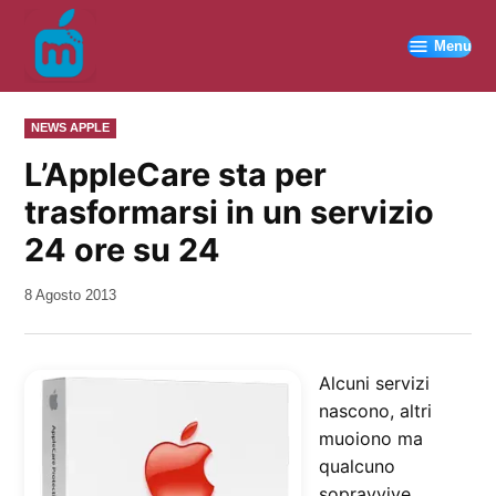
Vai
al
Menu
contenuto
PUBBLICATO
NEWS APPLE
IN
L’AppleCare sta per
trasformarsi in un servizio
24 ore su 24
da
8 Agosto 2013
Kiro
Alcuni servizi
nascono, altri
muoiono ma
qualcuno
sopravvive